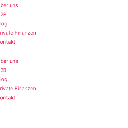
ber uns
B2B
log
rivate Finanzen
ontakt
ber uns
B2B
log
rivate Finanzen
ontakt