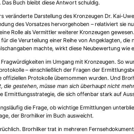
 Das Buch bleibt diese Antwort schuldig.
lkers veränderte Darstellung des Kronzeugen Dr. Kai-U
ung des Vorsatzes hervorgehoben – relativiert sie nun
eine Rolle als Vermittler weiterer Kronzeugen gewese
für die Verurteilung einer Reihe von Angeklagten, die 
 Falschangaben machte, wirkt diese Neubewertung wie
 Fragwürdigkeiten im Umgang mit Kronzeugen. So wurd
otokolle – einschließlich der Fragen der Ermittlungs
ie offiziellen Protokolle übernommen wurden. Und Bror
die gestehen, müsse man sich überhaupt nicht mehr 
ine Ermittlungsstrategie, die sich offenbar stark auf Aus
gsläufig die Frage, ob wichtige Ermittlungen unterbli
age, der Brorhilker im Buch ausweicht.
prüchlich. Brorhilker trat in mehreren Fernsehdokumenta