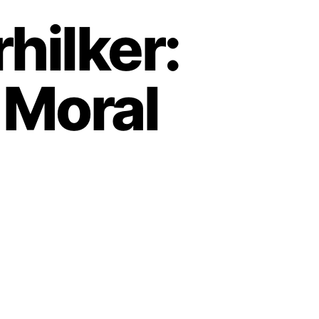
hilker:
 Moral