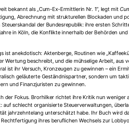
it bekannt als „Cum-Ex-Ermittlerin Nr. 1“, legt mit
Cum
igung, Abrechnung mit strukturellen Blockaden und poli
n Steuerskandal der Bundesrepublik: ihre ersten Schritt
sjahre in Köln, die Konflikte innerhalb der Behörden u
ags ist anekdotisch: Aktenberge, Routinen wie „Kaffe
er Wertung beschreibt, und die mühselige Arbeit, aus v
l ist ihr Versuch, Kronzeugen zu gewinnen – ein Ermitt
alisch geläuterte Geständnispartner, sondern um takt
tern und Finanzjuristen zu gewinnen.
 der Fokus. Brorhilker richtet ihre Kritik nun weniger a
 auf schlecht organisierte Steuerverwaltungen, überl
lität jahrzehntelang unterschätzt habe. Ihr Buch wird d
ie Rechtfertigung ihres beruflichen Wechsels zur Lobb