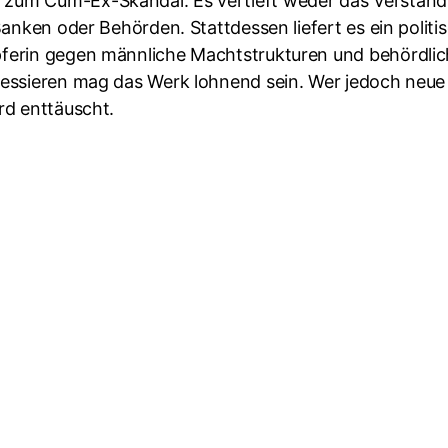
 zum Cum-Ex-Skandal. Es vertieft weder das Verständ
 Banken oder Behörden. Stattdessen liefert es ein politi
pferin gegen männliche Machtstrukturen und behördlich
eressieren mag das Werk lohnend sein. Wer jedoch neue
rd enttäuscht.