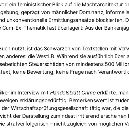
rvor: ein feministischer Blick auf die Machtarchitektu
Umgebung, geprägt von männlicher Dominanz, informelle
d unkonventionelle Ermittlungsansätze blockierten. D
e Cum-Ex-Thematik fast überlagert: Aus der Bankenjäger
m Buch nutzt, ist das Schwärzen von Textstellen mit Ver
ffen anderes: die WestLB. Während sie ausführlich übe
seberichten Steuerschäden von mindestens 500 Million
text, keine Bewertung, keine Frage nach Verantwortlic
lker im Interview mit
Handelsblatt Crime
erklärte, ma
hweigen erklärungsbedürftig. Bemerkenswert ist zudem
i der Wirtschaftsprüfungsgesellschaft tätig war, die 
wicht der Darstellung zumindest irritierend erscheinen l
ie strafverfolgerisch – nicht zugleich von möglichen 