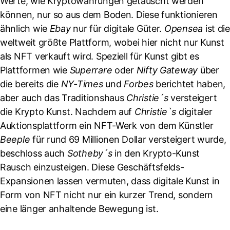
Werte, wie Kryptowährungen getauscht werden
können, nur so aus dem Boden. Diese funktionieren
ähnlich wie
Ebay
nur für digitale Güter.
Opensea
ist die
weltweit größte Plattform, wobei hier nicht nur Kunst
als NFT verkauft wird. Speziell für Kunst gibt es
Plattformen wie
Superrare
oder
Nifty Gateway
über
die bereits die
NY-Times
und
Forbes
berichtet haben,
aber auch das Traditionshaus
Christie´s
versteigert
die Krypto Kunst. Nachdem auf
Christie`s
digitaler
Auktionsplattform ein NFT-Werk von dem Künstler
Beeple
für rund 69 Millionen Dollar versteigert wurde,
beschloss auch
Sotheby´s
in den Krypto-Kunst
Rausch einzusteigen. Diese Geschäftsfelds-
Expansionen lassen vermuten, dass digitale Kunst in
Form von NFT nicht nur ein kurzer Trend, sondern
eine länger anhaltende Bewegung ist.